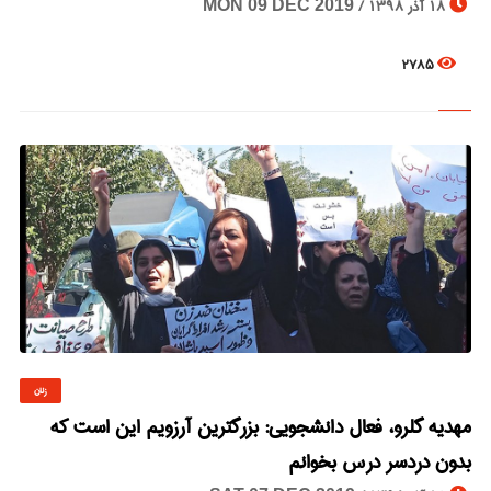
18 آذر 1398 /
MON 09 DEC 2019
2785
زنان
© Image Copyrights Title
مهدیه گلرو، فعال دانشجویی: بزرگترین آرزویم این است که
بدون دردسر درس بخوانم