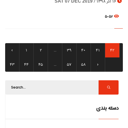
16 آذر 1398 /
SAT 07 DEC 2019
5052
‹
1
2
...
39
40
41
42
43
44
45
...
57
58
›
دسته بندی