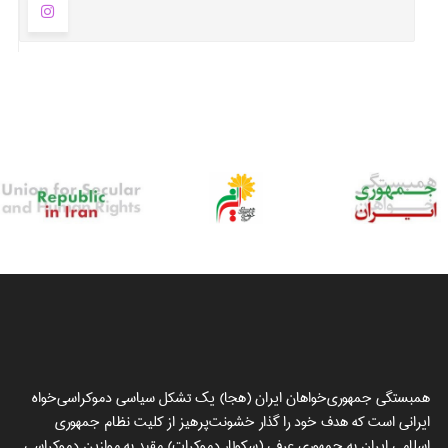
همبستگی جمهوری‌خواهان ایران (هجا) یک تشکل سیاسی دموکراسی‌خواه
ایرانی است که هدف خود را گذار خشونت‌پرهیز از کلیت نظام جمهوری
اسلامی ایران به جمهوری عرفی (سکولار دموکرات) مقید به موازین دموکراسی