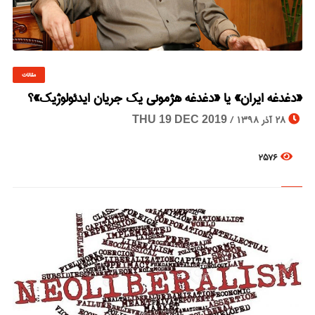
مقالات
© Image Copyrights Title
«دغدغه ایران» یا «دغدغه هژمونی یک جریان ایدئولوژیک»؟
28 آذر 1398 /
THU 19 DEC 2019
2576