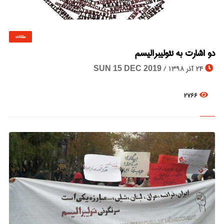
مقالات
© Image Copyrights Title
دو اشارت به نئولیبرالیسم
24 آذر 1398 /
SUN 15 DEC 2019
2766