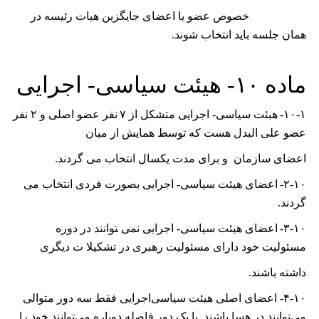
خصوص عضو یا اعضای جایگزین ھیات رئیسه در
ھمان جلسه باید انتخاب شوند.
ﻣﺎﺩﻩ
۱۰- ﻫﻴﺌﺖ ﺳﻴﺎﺳﯽ- ﺍﺟﺮﺍﻳﯽ
۱۰-۱-
ﻫﺒﺌﺖ ﺳﻴﺎﺳﯽ- ﺍﺟﺮﺍﻳﯽ ﻣﺘﺸﮑﻞ ﺍﺯ
۷
ﻧﻔﺮ ﻋﻀﻮ ﺍﺻﻠﯽ ﻭ
۲
ﻧﻔﺮ
ﻋﻀﻮ ﻋﻠﯽ ﺍﻟﺒﺪﻝ هست ﮐﻪ ﺗﻮﺳﻂ ﻫﻤﺎﻳﺶ ﺍﺯ ﻣﻴﺎﻥ
ﺍﻋﻀﺎی ﺳﺎﺯﻣﺎﻥ ﻭ ﺑﺮﺍی ﻣﺪﺕ ﻳﮑﺴﺎﻝ ﺍﻧﺘﺨﺎﺏ می گرﺩﻧﺪ.
۲-۱۰-
ﺍﻋﻀﺎی ﻫﻴﺌﺖ ﺳﻴﺎﺳﯽ- ﺍﺟﺮﺍﻳﯽ ﺑﺼﻮﺭﺕ ﻓﺮﺩی ﺍﻧﺘﺨﺎﺏ می
گردند.
۳-۱۰-
ﺍﻋﻀﺎی ﻫﻴﺌﺖ ﺳﻴﺎﺳﯽ- ﺍﺟﺮﺍﻳﯽ نمی ﺘﻮﺍﻧﻨﺪ ﺩﺭ ﺩﻭﺭﻩ
ﻣﺴﺌﻮﻟﻴﺖ ﺧﻮﺩ ﺩﺍﺭﺍی ﻣﺴﺌﻮﻟﻴﺖ ﺭﻫﺒﺮی ﺩﺭ ﺗﺸﮑﻴﻼ ﺕ ﺩﻳﮕﺮی
ﺩﺍﺷﺘﻪ ﺑﺎﺷﻨﺪ.
۴-۱۰
- اعضای اصلی هیئت سیاسی‌اجرایی فقط سه دور متوالی
می‌توانند در هسا باشند. با یک دور فاصله دوباره می‌توانند خود را