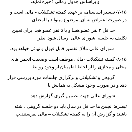
ﻭ ﺑﺮﺍﺳﺎﺱ ﺟﺪﻭﻝ ﺯﻣﺎﻧﯽ ﺫﺧﻴﺮﻩ ﻧﻤﺎﻳﺪ.
۷-۱۵-
ﺗﻔﺴﻴﺮ ﺍﺳﺎﺳﻨﺎﻣﻪ ﺑﺮ ﻋﻬﺪﻩ کمیته ﺗﺸﮑﻴﻼﺕ - مالی ﺍﺳﺖ ﻭ
ﺩﺭ ﺻﻮﺭﺕ ﺍﻋﺘﺮﺍﺽ ﺑﻪ ﺁﻥ, ﻣﻮﺿﻮﻉ ﻣﻴﺘﻮﺍﻧﺪ ﺑﺎ ﺍﻣﻀﺎی
ﺣﺪﺍﻗﻞ
۲
ﻧﻔﺮ ﻋﻀﻮ ﻫﺴﺎ ﻭ ﻳﺎ
۵
ﻧﻔﺮ ﻋﻀﻮ هجا ﺑﺮﺍی ﺗﻌﻴﻴﻦ
ﺗﮑﻠﻴﻒ ﺑﻪ ﺟﻠﺴﻪ ﺷﻮﺭﺍی ﻋﺎلی ﺍﺭﺳﺎﻝ ﺷﻮﺩ. ﻧﻈﺮ
ﺷﻮﺭﺍی عالی ﻣﻼک ﺗﻔﺴﻴﺮ ﻗﺎﺑﻞ ﻗﺒﻮﻝ ﻭ ﻧﻬﺎﺋﯽ ﺧﻮﺍﻫﺪ ﺑﻮﺩ.
۸-۱۵-
کمیته تشکیلات -مالی موظف است وضعیت انجمن ھای
محلی و مجازی را از لحاظ اطمینان از وجود روابط
گروھی و تشکیلاتی و برگزاری جلسات مورد بررسی قرار
دھد و در صورت وجود مشکل به ھمایش یا
شورای عالی جھت تصمیم گیری گزارش دھد.
تبصره: انجمن ھا حداقل در سال باید دو جلسه گروھی داشته
باشند و گزارش آن را به کمیته تشکیلات – مالی بفرستند.پ