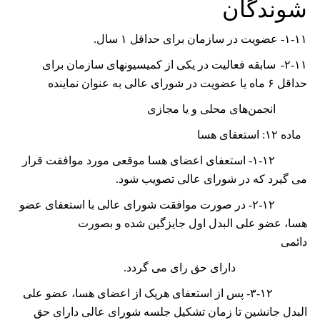
ﺷﻮﻧﺪﮔﺎﻥ
۱-۱۱-
ﻋﻀﻮﻳﺖ ﺩﺭ ﺳﺎﺯﻣﺎﻥ ﺑﺮﺍی ﺣﺪﺍﻗﻞ
۱
ﺳﺎﻝ.
۲-۱۱-
ﺳﺎﺑﻘﻪ ﻓﻌﺎﻟﻴﺖ ﺩﺭ ﻳﮑﯽ ﺍﺯ ﮐﻤﻴﺴﻴﻮﻧﻬﺎی ﺳﺎﺯﻣﺎﻥ ﺑﺮﺍی
ﺣﺪﺍﻗﻞ
۶
ﻣﺎﻩ یا عضویت در شورای عالی به عنوان نماینده
انجمن‌های محلی و یا مجازی
ماده
۱۲:
استعفای هسا
۱-۱۲-
استعفای اعضای هسا موقعی مورد موافقت قرار
می گیرد که در شورای عالی تصویب شود.
۱۲-
-
۲
در صورت موافقت شورای عالی با استعفای عضو
هسا، عضو علی البدل اول جایزگین شده و بصورت
دائمی
دارای حق رای می گردد.
۳-۱۲-
پس از استعفای هریک از اعضای هسا، عضو علی
البدل جانشین تا زمان تشکیل جلسه شورای عالی دارای حق