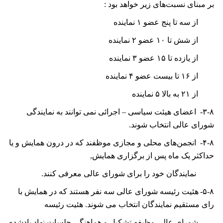
بر مبنای نسبت‌های زیر خواهد بود :
از سه تا پنج عضو
۱
نماینده
از شش تا
۱۰
عضو
۲
نماینده
از یازده تا
۱۵
عضو
۳
نماینده
از
۱۶
تا بیست عضو
۴
نماینده
از
۲۱
به بالا
۵
نماینده
۳-۸-
اعضای هیئت سیاسی – اجرائی نمی توانند به نمایندگی
شورای عالی انتخاب شوند.
۴-۸-
انجمن‌های محلی و مجازی موظفند که در درون همایش و یا
حداکثر يک ماه پس از برگزاری همايش,
نمايندگان خود را برای شورای عالی معرفی کنند.
۵-۸-
هئیت رئیسه شورای عالی سه نفر هستند که در همایش با
رای مستقیم نمایندگان انتخاب می شوند. هئیت رئیسه
شورای عالی وظیفه تشکیل و هماهنگی جلسات نهاد یادشده