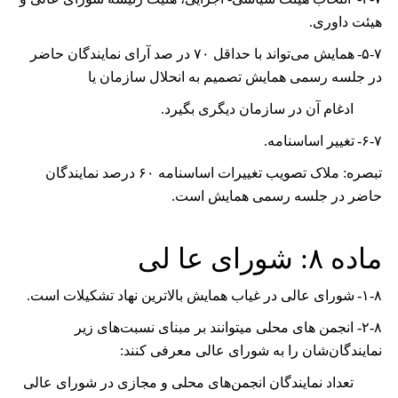
ﻫﻴﺌﺖ ﺩﺍﻭﺭی.
۵-۷-
ﻫﻤﺎﻳﺶ ﻣﯽﺗﻮﺍﻧﺪ ﺑﺎ ﺣﺪﺍﻗﻞ
۷۰
ﺩﺭ ﺻﺪ آﺭﺍی ﻧﻤﺎﻳﻨﺪﮔﺎﻥ حاضر
در جلسه رسمی همایش ﺗﺼﻤﻴﻢ ﺑﻪ ﺍﻧﺤﻼﻝ ﺳﺎﺯﻣﺎﻥ ﻳﺎ
ﺍﺩﻏﺎﻡ ﺁﻥ ﺩﺭ ﺳﺎﺯﻣﺎﻥ ﺩﻳﮕﺮی ﺑﮕﻴﺮﺩ.
۶-۷-
تغییر اساسنامه.
تبصره: ملاک تصویب تغییرات اساسنامه
۶۰
درصد نمایندگان
حاضر در جلسه رسمی همایش است.
ﻣﺎﺩﻩ
۸: ﺷﻮﺭﺍ
ی ﻋﺎ ﻟﯽ
۱-۸-
ﺷﻮﺭﺍی ﻋﺎﻟﯽ ﺩﺭ ﻏﻴﺎﺏ ﻫﻤﺎﻳﺶ ﺑﺎﻻﺗﺮﻳﻦ نهاد ﺗﺸﮑﻴﻼﺕ ﺍﺳﺖ.
۸-
-
۲
ﺍﻧﺠﻤﻦ ﻫﺎی ﻣﺤﻠﯽ ﻣﻴﺘﻮﺍﻧﻨﺪ ﺑﺮ ﻣﺒﻨﺎی نسبت‌های زیر
نمایندگان‌شان را به شورای عالی معرفی کنند:
تعداد نمایندگان انجمن‌های محلی و مجازی در شورای عالی