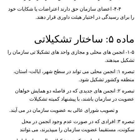
۴-۴-
ﺍﻋﻀﺎی ﺳﺎﺯﻣﺎﻥ ﺣﻖ ﺩﺍﺭﻧﺪ ﺍﻋﺘﺮﺍﺿﺎﺕ ﻳﺎ ﺷﮑﺎﻳﺎﺕ ﺧﻮﺩ
ﺭﺍ ﺑﺮﺍی ﺭﺳﻴﺪﮔﯽ ﺩﺭ ﺍﺧﺘﻴﺎﺭ ﻫﻴﺌﺖ ﺩﺍﻭﺭی ﻗﺮﺍﺭ ﺩﻫﻨﺪ.
ﻣﺎﺩﻩ
۵: ﺳﺎﺧﺘﺎﺭ ﺗﺸﮑﻴﻼﺗﯽ
۱-۵-
ﺍﻧﺠﻤﻦ ﻫﺎی ﻣﺤﻠﯽ ﻭ ﻣﺠﺎﺯی ﻭﺍﺣﺪ ﻫﺎی ﺗﺸﮑﻴﻼ ﺗﯽ ﺳﺎﺯﻣﺎﻥ ﺭﺍ
ﺗﺸﮑﻴﻞ ﻣﻴﺪﻫﻨﺪ.
تبصره
۱:
انجمن محلی می تواند در سطح شھر، ایالت- استان،
منطقه وکشور تشکیل شود.
ﺗﺒﺼﺮﻩ
۲
: ﺍﻧﺠﻤﻦ ﻫﺎی ﺟﺪﻳﺪی ﮐﻪ ﺩﺭ ﻓﺎﺻﻠﻪ ﺩﻭ ﻫﻤﺎﻳﺶ ﺧﻮﺍﻫﺎﻥ
ﻋﻀﻮﻳﺖ ﺩﺭ ﺳﺎﺯﻣﺎﻥ ﺑﺎﺷﻨﺪ، ﺑﺎ ﭘﻴﺸﻨﻬﺎﺩ ﮐﻤﻴﺘﻪ ﺗﺸﮑﻴﻼﺕ
ﻭ ﺗﺼﻮﻳﺐ ﺷﻮﺭﺍی ﻋﺎﻟﯽ ﺑﻪ ﻋﻀﻮﻳﺖ ﺳﺎﺯﻣﺎﻥ ﺩﺭ ﻣﯽ ﺁﻳﻨﺪ.
ﺗﺒﺼﺮﻩ
۳:
ﺍﻓﺮﺍﺩی ﮐﻪ ﺩﺭ ﺻﻮﺭﺕ ﻋﺪﻡ ﻭﺟﻮﺩ ﺍﻧﺠﻤﻦ ﺩﺭ ﻣﺤﻞ
ﺳﮑﻮﻧﺖ، ﻣﺴﺘﻘﻴﻤﺎ ﻋﻀﻮﻳﺖ ﺳﺎﺯﻣﺎﻥ ﺭﺍ ﻣﻴﭙﺬﻳﺮﻧﺪ، می ﺘﻮﺍﻧﻨﺪ