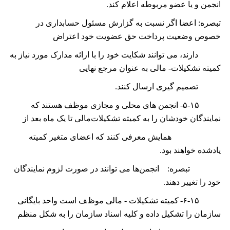
انجمن و یا عضو مربوطه اعلام کند.
تبصره: اعضا اگر نسبت به گزارش مسئول حسابداری در
خصوص وضعیت پرداخت حق عضویت خود اعتراض
دارند، می توانند شکایت خود را با ارائه مدارک مورد نیاز به
کمیته تشکیلات- مالی به عنوان مرجع نھایی
تصمیم گیری ارسال کنند.
۵-۱۵-
انجمن ھای محلی و مجازی موظف ھستند که
نمایندگان خودشان را به کمیته تشکیلات‌مالی تا یک ماه بعد از
ھمایش معرفی کنند که اعضای متغیر کمیته
یادشده خواھند بود.
تبصره: انجمن‌ها می توانند در صورت لزوم نمایندگان
خود را تغییر دهند.
۶-۱۵-
کمیته ﺗﺸﮑﻴﻼﺕ - مالی ﻣﻮﻅﻒ ﺍﺳﺖ ﻭﺍﺣﺪ ﺑﺎﻳﮕﺎﻧﯽ
ﺳﺎﺯﻣﺎﻥ ﺭﺍ ﺗﺸﮑﻴﻞ ﺩﺍﺩﻩ ﻭ ﮐﻠﻴﻪ ﺍﺳﻨﺎﺩ ﺳﺎﺯﻣﺎﻥ ﺭﺍ ﺑﻪ ﺷﮑﻞ ﻣﻨﻈﻢ