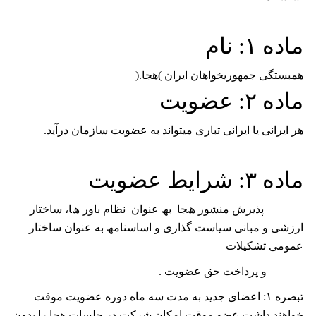
ﻣﺎﺩﻩ
۱: ﻧﺎﻡ
ﻫﻤﺒﺴﺘﮕﯽ ﺟﻤﻬﻮﺭﻳﺨﻮﺍﻫﺎﻥ ﺍﻳﺮﺍﻥ )ﻫﺠﺎ.(
ﻣﺎﺩﻩ
۲: ﻋﻀﻮﻳﺖ
ﻫﺮ ﺍﻳﺮﺍﻧﯽ ﻳﺎ ﺍﻳﺮﺍﻧﯽ‌ ﺗﺒﺎﺭی ﻣﻴ‌‌‌ﺘﻮﺍﻧﺪ ﺑﻪ ﻋﻀﻮﻳﺖ ﺳﺎﺯﻣﺎﻥ ﺩﺭﺁﻳﺪ.
ﻣﺎده
۳: ﺷﺮ
اﯾﻂ ﻋﻀﻮﯾﺖ
ﭘﺬﯾﺮش ﻣﻨﺸﻮر ھﺠﺎ ﺑﮫ ﻋﻨﻮان ﻧﻈﺎم ﺑﺎور ھﺎ، ﺳﺎﺧﺘﺎر
ارزﺷﯽ و ﻣﺒﺎﻧﯽ ﺳﯿﺎﺳﺖ ﮔﺬاری و اﺳﺎﺳﻨﺎﻣﮫ به عنوان ﺳﺎﺧﺘﺎر
عمومی ﺗﺸﮑﯿﻼت
و ﭘﺮداﺧﺖ ﺣﻖ ﻋﻀﻮﯾﺖ .
تبصره
۱:
اعضای جدید به مدت سه ماه دوره عضویت موقت
خواهند داشت عضو موقت امکان شرکت در جلسات هجا را بدون