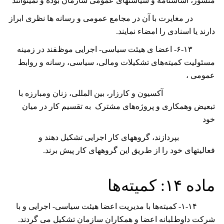
ﻣﻨﺸﻮﺭ، ﺍﺳﺎﺳﻨﺎﻣﻪ ﻭ ﺳﻴﺎﺳﺘﻬﺎی ﻋﻤﻮﻣﯽ ﺳﺎﺯﻣﺎﻥ بوده ﻭ ﻧﻤﻴﺘﻮﺍﻧﻨﺪ
ﺩﺭ ﻣﻐﺎﻳﺮﺕ ﺑﺎ ﺁﻥ ﺩﺭ ﻣﺠﺎﻣﻊ ﻋﻤﻮﻣﯽ ﻭ ﺭﺳﺎﻧﻪ ﻫﺎ ﻧﻈﺮی ﺍﺑﺮﺍﺯ
ﺩﺍﺭﻧﺪ ﻳﺎ ﺍﺳﻨﺎﺩی ﺭﺍ ﺍﻣﻀﺎء ﻧﻤﺎﻳﻨﺪ.
۶-۱۳- ﺍ
ﻋﻀﺎ ی ﻫﻴﺌﺖ ﺳﻴﺎﺳﯽ- ﺍﺟﺮﺍﻳﯽ ﻣﻮﻅﻔﻨﺪ ﺩﺭ ﺯﻣﻴﻨﻪ
مسئولیت کمیته‌های ﺗﺸﮑﻴﻼﺕ ﻭﻣﺎﻟﯽ، سیاسی، ﺭﺳﺎﻧﻪ و روابط
عمومی ،
ﺁﮐﺴﻴﻮﻥ و کارزار، ﺑﻴﻦ ﺍﻟﻤﻠﻠﯽ، زنان وﻣﺒﺎﺭﺯﻩ ﺑﺎ
ﺗﺒﻌﻴﺾ وﻫﻤﮑﺎﺭی و پروژه‌های مشترک ﺑﻪ ﺗﻘﺴﻴﻢ ﮐﺎﺭ ﺩﺭ میان
ﺧﻮﺩ
ﺑﭙﺮﺩﺍﺯﻧﺪ، ﮔﺮﻭﻫﻬﺎی ﮐﺎﺭ ﺍﺟﺮﺍﻳﯽ ﺗﺸﮑﻴﻞ ﺩﻫﻨﺪ ﻭ
ﻓﻌﺎﻟﻴﺘﻬﺎی ﺧﻮﺩ ﺭﺍ ﺍﺯ ﻁﺮﻳﻖ ﺍﻳﻦ ﮔﺮﻭﻫﻬﺎی ﮐﺎﺭ ﭘﻴﺶ ﺑﺮﻧﺪ.
ﻣﺎﺩه
۱۴:
کمیته‌ها
۱-۱۴-
کمیته‌ها با مدیریت ﺍﻋﻀﺎ ﻫﻴﺌﺖ ﺳﻴﺎﺳﯽ- ﺍﺟﺮﺍﻳﯽ ﻭ ﺑﺎ
ﺷﺮﮐﺖ ﺩﺍﻭﻁﻠﺒﺎﻧﻪ ﺍﻋﻀﺎ و همکاران ﺳﺎﺯﻣﺎﻥ ﺗﺸﮑﻴﻞ می گرﺩﻧﺪ.