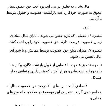
مالی‌شان به تعلیق در می آید. پرداخت حق عضویت‌های
معوق به صورت خودکارباعث بازگشت عضویت و حقوق مرتبط
با آن می
شود.
تبصره
۶:
اعضایی که تازه عضو می شوند تا پایان سال میلادی
زمان عضویت فرصت دارند حق عضویت خود را پرداخت کنند.
تبصره
۷:
:میزان مبلغ حق عضویت توسط همایش و یا شورای
عالی تعیین می شود.
تبصره
۸:
حق عضویت اعضایی از قبیل بازنشستگان، بیکار ها،
پناهجو‌ها ،دانشجویان و ھر آن کس که بنابردلیلی منطقی دچار
مشکل
اقتصادی است برمبنای
۲۰
درصد حق عضویت سالیانه
محاسبه می گردد. تشخیص این موضوع در صلاحیت انجمن ھای
محلی و