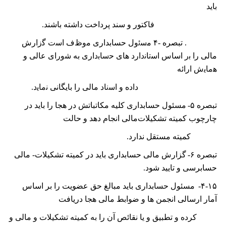
بايد
فاکتور و سند پرداخت داشته باشند.
. ﺗﺒﺼﺮﻩ -
۴
ﻣﺳﺋﻭﻝ حسابداری ﻣﻭﻅﻑ ﺍﺳﺕ ﮔﺯﺍﺭﺵ
ﻣﺎﻟﯽ ﺭﺍ ﺑﺭ ﺍﺳﺎﺱ ﺍﺳﺗﺎﻧﺩﺍﺭﺩ ﻫﺎی ﺣﺳﺎﺑﺩﺍﺭی ﺑﻪ ﺷﻭﺭﺍی ﻋﺎﻟﯽ ﻭ
ﻫﻣﺎﻳﺵ ﺍﺭﺍﺋﻪ
ﺩﺍﺩﻩ ﻭ ﺍﺳﻧﺎﺩ ﻣﺎﻟﯽ ﺭﺍ ﺑﺎﻳﮕﺎﻧﯽ ﻧﻣﺎﻳﺩ.
تبصره
۵-
مسئول حسابداری کلیه مکاتباتش در ھجا را باید در
چارچوب کمیته تشکیلات‌مالی انجام دھد و حالت
کمیته مستقل ندارد.
تبصره
۶-
گزارش مالی حسابداری باید در کمیته تشکیلات- مالی
حسابرسی و تایید شود.
۴-۱۵-
مسئول حسابداری باید مبالغ حق عضویت را بر اساس
آمار ارسالی انجمن ھا و ضوابط مالی ھجا دریافت
کرده و تطبیق و یا نقائص آن را به کمیته تشکیلات و مالی و