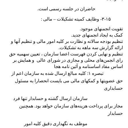
حاضران در جلسه رسمی است.
۳-۱۵-
وظایف کمیته تشکیلات – مالی :
ﺗﻘﻮﻳﺖ ﺍﻧﺠﻤﻨﻬﺎی ﻣﻮﺟﻮﺩ.
ﮐﻤﮏ ﺑﻪ ﺍﻳﺠﺎﺩ ﺍﻧﺠﻤﻨﻬﺎی ﺟﺪﻳﺪ.
ﺗﻨﻈﻴﻢ ﺑﻮﺩﺟﻪ ﺳﺎﻻﻧﻪ ﻭ ﻧﻈﺎﺭﺕ ﺑﺮ ﮐﻠﻴﻪ ﺍﻣﻮﺭ ﻣﺎﻟﯽ ﻭ ﺗﻨﻈﻴﻢ ﺁﻧﻬﺎ ﻭ
ﺍﺭﺍﺋﻪ ﮔﺰﺍﺭﺵ ﺳﻪ ﻣﺎﻫﻪ ﺑﻪ ﺗﺸﮑﻴﻼﺕ.
تنظیم و نهایی کردن فهرست اعضا سازمان ، تعیین سهمیه حق
رای انجمن‌های محلی و مجازی در شورای عالی و همایش بر
اساس مفاد اساسنامه و آئین نامه هجا
تبصره
۱:
کليه مبالغ ارسال شده به سازمان اعم از
حق عضويتها و کمکهای مالی می بایست انحصارا به مسئول
حسابداری
سازمان ارسال گشته و حسابدار تنها فرد
مجاز برای پرداخت هزينه‌های سازمان خواهد بود. همچنين
حسابدار
موظف به نگهداری دقيق کليه امور