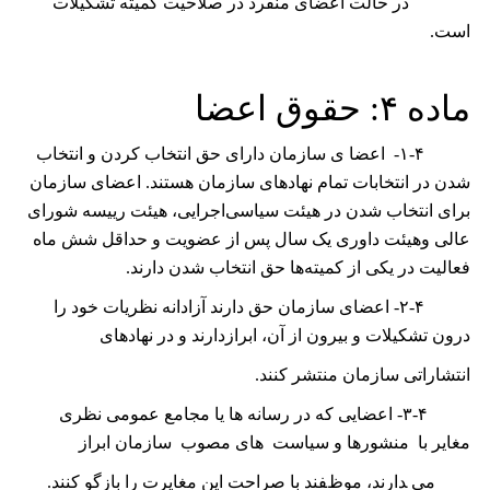
در حالت اعضای منفرد در صلاحیت کمیته تشکیلات
است.
ﻣﺎﺩﻩ
۴: ﺣﻘﻮﻕ ﺍﻋﻀﺎ
۱-۴-
ﺍﻋﻀﺎ ی ﺳﺎﺯﻣﺎﻥ ﺩﺍﺭﺍی ﺣﻖ ﺍﻧﺘﺨﺎﺏ ﮐﺮﺩﻥ ﻭ ﺍﻧﺘﺨﺎﺏ
ﺷﺪﻥ ﺩﺭ ﺍﻧﺘﺨﺎﺑﺎﺕ ﺗﻤﺎﻡ نهادهای ﺳﺎﺯﻣﺎﻥ ﻫﺴﺘﻨﺪ. اعضای سازمان
برای انتخاب شدن در هیئت سیاسی‌اجرایی، هیئت رییسه شورای
عالی وهیئت داوری یک سال پس از عضویت و حداقل شش ماه
فعالیت در یکی از کمیته‌‍‌ها حق انتخاب شدن دارند.
۲-۴-
ﺍﻋﻀﺎی ﺳﺎﺯﻣﺎﻥ ﺣﻖ ﺩﺍﺭﻧﺪ ﺁﺯﺍﺩﺍﻧﻪ ﻧﻈﺮﻳﺎﺕ ﺧﻮﺩ ﺭﺍ
ﺩﺭﻭن ﺗﺸﮑﻴﻼﺕ ﻭ ﺑﻴﺮﻭﻥ ﺍﺯ ﺁﻥ، ﺍﺑﺮﺍﺯﺩﺍﺭﻧﺪ ﻭ ﺩﺭ نهادهای
ﺍﻧﺘﺸﺎﺭﺍﺗﯽ ﺳﺎﺯﻣﺎﻥ ﻣﻨﺘﺸﺮ ﮐﻨﻨﺪ.
۳-۴-
ﺍﻋﻀﺎﻳﯽ ﮐﻪ ﺩﺭ ﺭﺳﺎﻧﻪ ﻫﺎ ﻳﺎ ﻣﺠﺎﻣﻊ ﻋﻤﻮﻣﯽ ﻧﻈﺮی
ﻣﻐﺎﻳﺮ ﺑﺎ ﻣﻨﺸﻮﺭﻫﺎ ﻭ ﺳﻴﺎﺳﺖ ﻫﺎی ﻣﺼﻮﺏ ﺳﺎﺯﻣﺎﻥ ﺍﺑﺮﺍﺯ
می ﺪﺍﺭﻧﺪ، ﻣﻮﻅﻔﻨﺪ ﺑﺎ ﺻﺮﺍﺣﺖ ﺍﻳﻦ ﻣﻐﺎﻳﺮﺕ ﺭﺍ ﺑﺎﺯﮔﻮ ﮐﻨﻨﺪ.