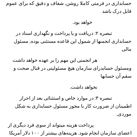
حسابداری در فرمتی کاملا روشن, شفاف و دقيق که برای عموم
قابل درک باشد
خواهد بود.
تبصره
۲:
دريافت و يا پرداخت و نگهداری اسناد در
حسابداری انجمنها از شمول اين قاعده مستثنی بوده, مسئول
مالی
هر انجمنی اين مهم را بر عهده خواهد داشت
ومسئول حسابدرای سازمان هيچ مسئوليتی در قبال صحت و
سقم آن حسابها
نخواهد داشت.
تبصره
۳:
در موارد خاص و استثنائی بعد از احراز
اطمينان از ضرورت کار با مجوز مسئول حسابداری به شکل
موردی,
پرداخت هزينه ميتواند از سوی فرد ديگری از
اعضای سازمان انجام شود. هزينه‌های بيشتر از
۱۰۰
دلار آمریکا