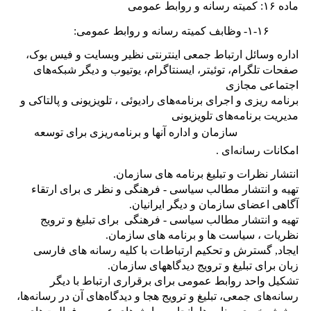
ماده
۱۶:
کمیته رسانه و روابط عمومی
۱-۱۶-
وظابف کمیته رسانه و روابط عمومی:
ﺍﺩﺍﺭﻩ ﻭﺳﺎﺋﻞ ﺍﺭﺗﺒﺎﻁ ﺟﻤﻌﯽ ﺍﻳﻨﺘﺮﻧﺘﯽ ﻧﻈﻴﺮ ﻭﺑﺴﺎﻳﺖ ﻭ ﻓﻴﺲ ﺑﻮک،
صفحات تلگرام، توئیتر، ایسنتاگرام، یوتیوب و دیگر شبکه‌های
اجتماعی مجازی
ﺑﺮﻧﺎﻣﻪ ﺭﻳﺰی ﻭ اجرای ﺑﺮﻧﺎﻣﻪ‌ﻫﺎی ﺭﺍﺩﻳﻮﺋﯽ ، ﺗﻠﻮﻳﺰﻳﻮﻧﯽ ﻭ ﭘﺎﻟﺘﺎﮐﯽ ﻭ
مدیریت ﺑﺮﻧﺎﻣﻪ‌ﻫﺎی ﺗﻠﻮﻳﺰﻳﻮﻧﯽ
ﺳﺎﺯﻣﺎﻥ ﻭ ﺍﺩﺍﺭﻩ آنها و برنامه‌ریزی برای توسعه
امکانات رسانه‌ای .
ﺍﻧﺘﺸﺎﺭ ﻧﻈﺮﺍﺕ ﻭ ﺗﺒﻠﻴﻎ ﺑﺮﻧﺎﻣﻪ ﻫﺎی ﺳﺎﺯﻣﺎﻥ.
تهیه و انتشار ﻣﻄﺎﻟﺐ ﺳﻴﺎﺳﯽ - ﻓﺮﻫﻨﮕﯽ و نظر ی ﺑﺮﺍی ﺍﺭﺗﻘﺎء
ﺁﮔﺎﻫﯽ ﺍﻋﻀﺎی ﺳﺎﺯﻣﺎﻥ ﻭ ﺩﻳﮕﺮ ﺍﻳﺮﺍﻧﻴﺎﻥ.
تهیه و انتشار ﻣﻄﺎﻟﺐ ﺳﻴﺎﺳﯽ - ﻓﺮﻫﻨﮕﯽ ﺑﺮﺍی ﺗﺒﻠﻴﻎ ﻭ ﺗﺮﻭﻳﺞ
ﻧﻈﺮﻳﺎﺕ ، ﺳﻴﺎﺳﺖ ﻫﺎ ﻭ ﺑﺮﻧﺎﻣﻪ ﻫﺎی ﺳﺎﺯﻣﺎﻥ.
ﺍﻳﺠﺎﺩ, ﮔﺴﺘﺮﺵ ﻭ ﺗﺤﮑﻴﻢ ﺍﺭﺗﺒﺎﻁﺎﺕ ﺑﺎ ﮐﻠﻴﻪ ﺭﺳﺎﻧﻪ ﻫﺎی ﻓﺎﺭﺳﯽ
ﺯﺑﺎﻥ ﺑﺮﺍی ﺗﺒﻠﻴﻎ ﻭ ﺗﺮﻭﻳﺞ ﺩﻳﺪﮔﺎﻫﻬﺎی ﺳﺎﺯﻣﺎﻥ.
تشکیل واحد روابط عمومی برای برقراری ارتباط با دیگر
رسانه‌های جمعی، تبلیغ و ترویج هجا و دیدگاه‌های آن در رسانه‌ها،