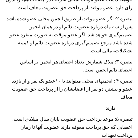
رای دارد. عضو موقت از پرداخت حق عضویت معاف است.
تبصره
۲:
اگر عضو موقت از طریق انجمن محلی عضو شده باشد
پس از سه ماه درباره عضویت دائم او در همان انجمن
تصمیم‌گیری خواهد شد. اگر عضو موقت به صورت منفرد عضو
شده باشد مرجع تصمیم‌گیری درباره عضویت دائم او کمیته
تشکیلات- مالی است.
تبصره
۳:
ملاک شمارش تعداد اعضای هر انجمن بر اساس
اعضای دائم انجمن است.
ﺗﺒﺼﺮه
۴
: اﻧﺠﻤﻨﮭﺎی ﻣﺤﻠﯽ ﻣﯿﺘﻮاﻧﻨﺪ ﺗﺎ
۱۰
ﻋﻀﻮ ﯾﮏ ﻧﻔﺮ و از ﯾﺎزده
ﻋﻀﻮ و ﺑﯿﺸﺘﺮ، دو ﻧﻔﺮ از اﻋﻀﺎﯾﺸﺎن را از ﭘﺮداﺧﺖ ﺣﻖ ﻋﻀﻮﯾﺖ
ﻣﻌﺎف
دارﻧﺪ.
تبصره
۵
: موعد پرداخت حق عضویت پایان سال میلادی است.
اعضایی که حق پرداخت معوقه دارند عضویت آنها تا زمان
پرداخت تعهدات