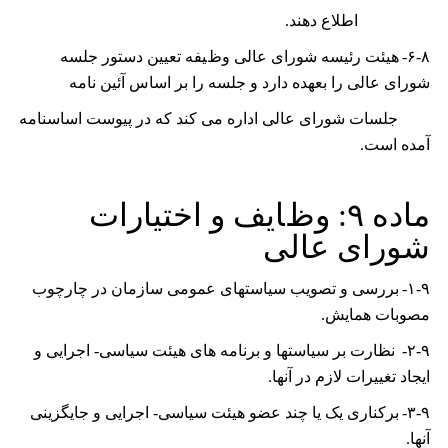
اطلاع دھند.
۶-۸-
هیئت ﺭﺋﻴﺴﻪ ﺷﻮﺭﺍی ﻋﺎﻟﯽ ﻭﻅﻴﻔﻪ ﺗﻌﻴﻴﻦ ﺩﺳﺘﻮﺭ ﺟﻠﺴﻪ
ﺷﻮﺭﺍی ﻋﺎﻟﯽ ﺭﺍ ﺑﻌﻬﺪﻩ ﺩﺍﺭﺩ و جلسه را بر اساس آئین نامه
جلسات شورای عالی اداره می کند که در پیوست اساسنامه
آمده است.
ﻣﺎﺩﻩ
۹: ﻭﻅﺎﻳﻒ ﻭ ﺍﺧﺘﻴﺎﺭﺍﺕ
ﺷﻮﺭﺍ
ی ﻋﺎﻟﯽ
۱-۹-
ﺑﺮﺭﺳﯽ ﻭ ﺗﺼﻮﻳﺐ ﺳﻴﺎﺳﺘﻬﺎی ﻋﻤﻮﻣﯽ ﺳﺎﺯﻣﺎﻥ ﺩﺭ ﭼﺎﺭﭼﻮﺏ
ﻣﺼﻮﺑﺎﺕ ﻫﻤﺎﻳﺶ.
۲-۹-
ﻧﻈﺎﺭﺕ ﺑﺮ ﺳﻴﺎﺳﺘﻬﺎ ﻭ ﺑﺮﻧﺎﻣﻪ ﻫﺎی ﻫﻴﺌﺖ ﺳﻴﺎﺳﯽ- ﺍﺟﺮﺍﻳﯽ ﻭ
ﺍﻳﺠﺎﺩ ﺗﻐﻴﻴﺮﺍﺕ ﻻﺯﻡ ﺩﺭ ﺁﻧﻬﺎ.
۳-۹-
برﮐﻨﺎﺭی ﻳﮏ ﻳﺎ ﭼﻨﺪ ﻋﻀﻮ ﻫﻴﺌﺖ ﺳﻴﺎﺳﯽ- ﺍﺟﺮﺍﻳﯽ ﻭ ﺟﺎﻳﮕﺰﻳﻨﯽ
ﺁﻧﻬﺎ.