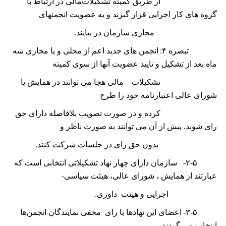
از طریق کمیته تشکیلات‌مالی ﺩﺭ ﺍﺭﺗﺒﺎﻁ ﺑﺎ
ﮔﺮﻭﻩ ﻫﺎی ﮐﺎﺭ ﺍﺟﺮﺍﻳﯽ ﻗﺮﺍﺭ ﮔﻴﺮﻧﺪ ﻭ ﺑﻪ ﻋﻀﻮﻳﺖ ﺍﻧﺠﻤﻨﻬﺎی
ﻣﺠﺎﺯی ﺳﺎﺯﻣﺎﻥ در بیایند.
تبصره
۴:
انجمن ھای جدید اعم از محلی و یا مجازی سه
ماه بعد از تشکیل و تایید عضویت آنھا از سوی کمیته
تشکیلات – مالی ھجا می توانند در ھمایش یا
شورای عالی اعتبارنامه خود را طرح
کرده و در صورت تصویب بلافاصله دارای حق
رای شوند. پیش از آن می توانند به صورت ناظر و
بدون حق رای در جلسات شرکت کنند.
۲-۵-
سازمان دارای ﭼﻬﺎﺭ نهاد ﺗﺸﮑﻴﻼﺗﯽ ﺍﻧﺘﺨﺎﺑﯽ ﺍﺳﺖ ﮐﻪ
ﻋﺒﺎﺭﺗﻨﺪ ﺍﺯ ﻫﻤﺎﻳﺶ ، ﺷﻮﺭﺍی ﻋﺎﻟﯽ، ﻫﻴﺌﺖ ﺳﻴﺎﺳﯽ-
ﺍﺟﺮﺍﻳﯽ ﻭ ﻫﻴﺌﺖ ﺩﺍﻭﺭی.
۳-۵-
اعضای این نهاد‌ها با رای مخفی نمایندگان انجمن‌ها
انتخاب می گردند.