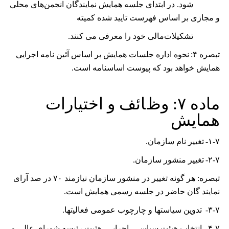
شود. در ابتدای جلسه همایش نمایندگان انجمن‌های محلی
و مجازی بر اساس فهرست تایید شده کمیته
تشکیلات‌مالی خود را معرفی می کنند.
تبصره
۴:
نحوه اداره جلسات همایش بر اساس آئین نامه اجرایی
همایش خواهد بود که پیوست اساسنامه است.
ﻣﺎﺩﻩ
۷: ﻭﻅﺎﺋﻒ ﻭ ﺍﺧﺘﻴﺎﺭﺍﺕ
ﻫﻤﺎﻳﺶ
۱-۷-
ﺗﻐﻴﻴﺮ ﻧﺎﻡ ﺳﺎﺯﻣﺎﻥ.
۲-۷-
ﺗﻐﻴﻴﺮ ﻣﻨﺸﻮﺭ ﺳﺎﺯﻣﺎﻥ.
ﺗﺒﺼﺮﻩ: ﻫﺮ ﮔﻮﻧﻪ ﺗﻐﻴﻴﺮ ﺩﺭ ﻣﻨﺸﻮﺭ ﺳﺎﺯﻣﺎﻥ ﻧﻴﺎﺯﻣﻨﺪ
۷۰
ﺩﺭ ﺻﺪ آﺭﺍی
ﻧﻤﺎﻳﻨﺪ ﮔﺎﻥ حاضر در جلسه رسمی همایش ﺍﺳﺖ.
۳-۷-
ﺗﺪﻭﻳﻦ ﺳﻴﺎﺳﺘﻬﺎ ﻭ ﭼﺎﺭﭼﻮﺏ ﻋﻤﻮﻣﯽ ﻓﻌﺎﻟﻴتها.
۴-۷-
ﺍﻧﺘﺨﺎﺏ ﻫﻴﺌﺖ ﺳﻴﺎﺳﯽ- ﺍﺟﺮﺍﻳﯽ، هئیت رئیسه شورای عالی ﻭ