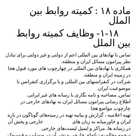
ﻣﺎﺩﻩ
۱۸ :
کمیته روابط ﺑﻴﻦ
ﺍﻟﻤﻠل
۱-۱۸-
وظایف کمیته روابط
بین الملل
ﺗﻤﺎﺱ ﺑﺎ ﻧﻬﺎﺩﻫﺎی ﺑﻴﻦ ﺍﻟﻤﻠﻠﯽ اعم از ﺩﻭﻟﺘﯽ ﻭ ﻏﻴﺮ ﺩﻭﻟﺘﯽ ﺑﺮﺍی ﺗﺒﺎﺩﻝ
ﻧﻈﺮ پیرامون ﻣﺴائل ﺍﻳﺮﺍﻥ ﻭ ﻣﻨﻄﻘﻪ.
ﻫﻤﮑﺎﺭی ﺑﺎ ﻧﻬﺎﺩﻫﺎی ﺑﻴﻦ ﺍﻟﻤﻠﻠﯽ ﺩﺭ ﭼﻬﺎﺭﭼﻮﺏ ﻫﺎی ﻣﻮﺭﺩ ﻗﺒﻮﻝ ﻫﺠﺎ
ﺩﺭ ﺯﻣﻴﻨﻪ ﺍﻳﺮﺍﻥ ﻭ ﻣﻨﻄﻘﻪ.
ﺷﺮﮐﺖ ﺩﺭ ﮐﻨﻔﺮﺍﻧﺴﻬﺎی ﺑﻴﻦ ﺍﻟﻤﻠﻠﯽ ﻭ ﻳﺎ ﺑﺮﮔﺰﺍﺭی ﮐﻨﻔﺮﺍﻧﺲ ﺑﺎ
ﻣﻮﺿﻮﻋﻴﺖ ﺍﻳﺮﺍﻥ.
ﺗﻤﺎﺱ, ﻣﺼﺎﺣﺒﻪ ﻭ ﻧﺎﻣﻪ ﻧﮕﺎﺭی ﺑﺎ ﺭﺳﺎﻧﻪ ﻫﺎی ﻏﻴﺮ ﺍﻳﺮﺍﻧﯽ.
اطلاع رسانی پیرامون مسائل ایران به نهادهای خارجی در
چارچوب مواضع هجا
تهیه اعلامیه ، گزارش و بیانیه تهیه در زمینه‌های گوناگون در باره
ایران و خاورمیانه به زبان های خارجی و پخش آن
در رسانه ها، مراکز و ایمیل لیست‌های خارجی
ﺗﺮﺟﻤﻪ ﻣﻘﺎﻟﻪ ﺑﻪ ﺯﺑﺎﻧﻬﺎی ﺧﺎﺭﺟﯽ ﻭ ﻧﺸﺮ ﺁﻥ ﺩﺭ ﻭﺑﺴﺎﻳﺖ ﻭ ﻓﻴﺴﺒﻮک