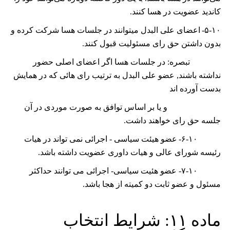
کاندید عضویت در هسا کنند.
۵-۱۰-
ﺍﻋﻀﺎی ﻋﻠﯽ ﺍﻟﺒﺪﻝ ﻣﻴﺘﻮﺍﻧﻨﺪ ﺩﺭ ﺟﻠﺴﺎﺕ ﻫﺴﺎ ﺷﺮﮐﺖ ﮐﺮﺩﻩ ﻭ
ﺑﺪﻭﻥ ﺩﺍﺷﺘﻦ ﺣﻖ ﺭﺍی ﻣﺴﺌﻮﻟﻴﺖ ﻗﺒﻮﻝ ﮐﻨﻨﺪ.
تبصره: ﺩﺭ ﺟﻠﺴﺎﺕ ﻫﺴﺎ ﺍﮔﺮ ﺍﻋﻀﺎی ﺍﺻﻠﯽ ﺣﻀﻮﺭ
ﻧﺪﺍﺷﺘﻪ ﺑﺎﺷﻨﺪ, ﻋﻀﻮ ﻋﻠﯽ ﺍﻟﺒﺪﻝ ﺑﻪ ﺗﺮﺗﻴﺐ ﺭﺍی ﻫﺎﺋﯽ ﮐﻪ ﺩﺭ ﻫﻤﺎﻳﺶ
ﺑﺪﺳﺖ ﺁﻭﺭﺩﻩ ﺍﻧﺪ
ﻭ ﻳﺎ ﺑﺮ ﺍﺳﺎﺱ ﺗﻮﺍﻓﻖ ﺑﻪ ﺻﻮﺭﺕ ﻣﻮﺭﺩی ﺩﺭ ﺁﻥ
ﺟﻠﺴﻪ ﺣﻖ ﺭﺍی ﺧﻮﺍﻫﻨﺪ ﺩﺍﺷﺖ.
۶-۱۰-
عضو هیئت سیاسی - اجرائی نمی تواند در هیات
رئیسه شورای عالی و هیات داوری عضویت داشته باشد.
۷-۱۰-
عضو هئیت سیاسی- اجرائی می توانند حداکثر
مسئول و عضو ثابت دو کمیته از هجا باشد.
ﻣﺎﺩﻩ
۱۱: ﺷﺮﺍﻳﻂ ﺍﻧﺘﺨﺎﺏ