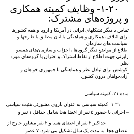
۱-۲۰-
وظایف کمیته همکاری
و پروژه‌های مشترک:
ﺗﻤﺎﺱ ﺑﺎ ﺩﻳﮕﺮ ﺗﺸﮑﻠﻬﺎی ﺍﻳﺮﺍﻧﯽ ﺩﺭ ﺁﻣﺮﻳﮑﺎ ﻭ ﺍﺭﻭﭘﺎ و همه کشور‌ها
ﺑﺮﺍی ائتلاف، ﻫﻤﮑﺎﺭی ﻭ ﻫﻤﺎﻫﻨﮕﯽ با آﻧﺎﻥ ﻣﻄﺎﺑﻖ ﺑﺎ ﻁﺮﺣﻬﺎ ﻭ
ﺳﻴﺎﺳﺖ ﻫﺎی ﺳﺎﺯﻣﺎﻥ
اطلاع از مواضع دیگر گروه‌ها ، احزاب و سازمان‌های همسو
رایزنی جهت اطلاع از نقاط اشتراک و افتراق با گروه‌های مورد
نظر
ﮐﻮﺷﺶ ﺑﺮﺍی ﺗﺒﺎﺩﻝ ﻧﻈﺮ ﻭ ﻫﻤﺎﻫﻨﮕﯽ ﺑﺎ ﺟﻤﻬﻮﺭی ﺧﻮﺍﻫﺎﻥ ﻭ
ﺁﺯﺍﺩﻳخواهان درون کشور.
ماده
۲۱:
کمیته سیاسی
۱-۲۱-
کمیته سیاسی به عنوان بازوی مشورتی ھئیت سیاسی
– اجرائی با حضور
۵
نفر از اعضا ھجا شامل حداقل
۱
نفر و
حداکثر
۲
نفر از اعضای ھسا و
۲
نفر مشاور خارج از
اعضای ھجا به مدت یک سال تشکیل می شود.
۷
عضو